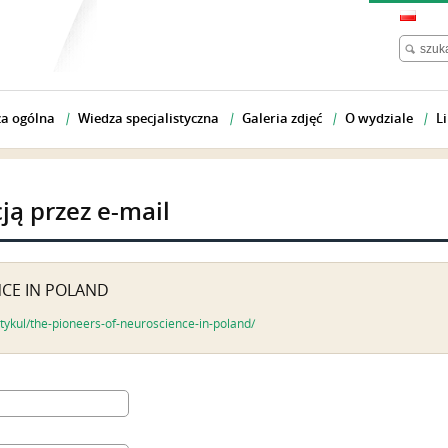
a ogólna
Wiedza specjalistyczna
Galeria zdjęć
O wydziale
Li
cją przez e-mail
NCE IN POLAND
tykul/the-pioneers-of-neuroscience-in-poland/