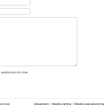
ię wiadomości do mnie
aryjnej
Aktualności
|
Wiedza ogólna
|
Wiedza specjalistyczna