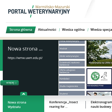
Strona główna
Aktualności
Wiedza ogólna
Wiedza specja
Nowa strona ...
https://wmw.uwm.edu.pl/
więcej
Konferencja „Insect
Elektronogram
Nowa strona
rearing for ...
nauki budowy .
Wydziału