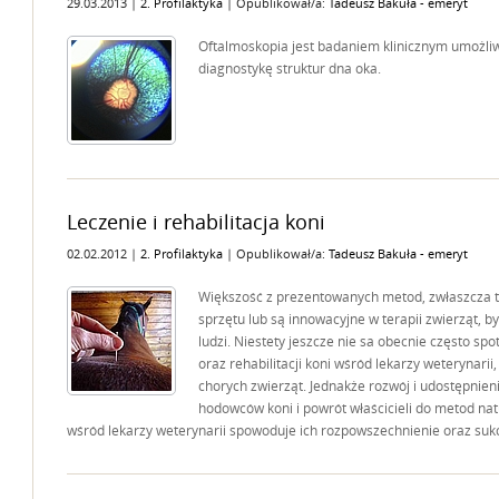
29.03.2013 |
2. Profilaktyka
| Opublikował/a:
Tadeusz Bakuła - emeryt
Oftalmoskopia jest badaniem klinicznym umożli
diagnostykę struktur dna oka.
Leczenie i rehabilitacja koni
02.02.2012 |
2. Profilaktyka
| Opublikował/a:
Tadeusz Bakuła - emeryt
Większość z prezentowanych metod, zwłaszcza t
sprzętu lub są innowacyjne w terapii zwierząt, b
ludzi. Niestety jeszcze nie sa obecnie często s
oraz rehabilitacji koni wśród lekarzy weterynarii,
chorych zwierząt. Jednakże rozwój i udostępnieni
hodowców koni i powrót właścicieli do metod natu
wśród lekarzy weterynarii spowoduje ich rozpowszechnienie oraz su