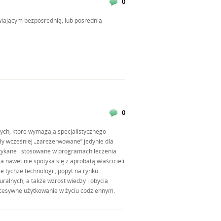
0
wiającym bezpośrednią, lub pośrednią
0
ych, które wymagają specjalistycznego
yły wcześniej „zarezerwowane” jedynie dla
potykane i stosowane w programach leczenia
 a nawet nie spotyka się z aprobatą właścicieli
e tychże technologii, popyt na rynku
ralnych, a także wzrost wiedzy i obycia
kcesywne użytkowanie w życiu codziennym.