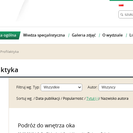
a ogólna
Wiedza specjalistyczna
Galeria zdjęć
O wydziale
Li
 Profilaktyka
aktyka
Filtruj wg.
Typ:
Autor:
Sortuj wg. /
Data publikacji
/
Popularność
/
Tytuł (-)
/
Nazwisko autora
Podróż do wnętrza oka