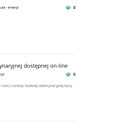
uła - emeryt
0
naryjnej dostępnej on-line
ryt
0
a rzecz rozwoju budowy weterynaryjnej bazy