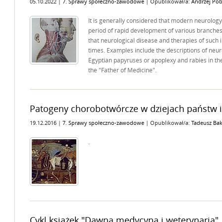
05.10.2022 |
7. Sprawy społeczno-zawodowe
| Opublikował/a:
Andrzej Pob
It is generally considered that modern neurology
period of rapid development of various branches
that neurological disease and therapies of such 
times. Examples include the descriptions of neur
Egyptian papyruses or apoplexy and rabies in the
the "Father of Medicine".
Patogeny chorobotwórcze w dziejach państw 
19.12.2016 |
7. Sprawy społeczno-zawodowe
| Opublikował/a:
Tadeusz Bak
.
Cykl książek "Dawna medycyna i weterynaria"