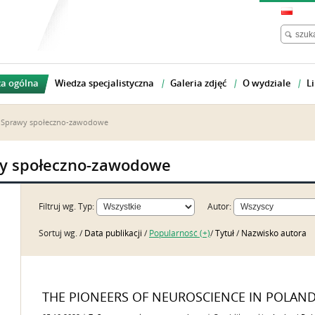
a ogólna
Wiedza specjalistyczna
Galeria zdjęć
O wydziale
Li
. Sprawy społeczno-zawodowe
wy społeczno-zawodowe
Filtruj wg.
Typ:
Autor:
Sortuj wg. /
Data publikacji
/
Popularność (+)
/
Tytuł
/
Nazwisko autora
THE PIONEERS OF NEUROSCIENCE IN POLAN