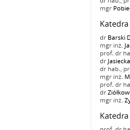
dr hab., 
mgr
Pobie
Katedra 
dr
Barski 
mgr inż.
J
prof. dr h
dr
Jasieck
dr hab., 
mgr inż.
M
prof. dr h
dr
Ziółkow
mgr inż.
Z
Katedra 
prof. dr h