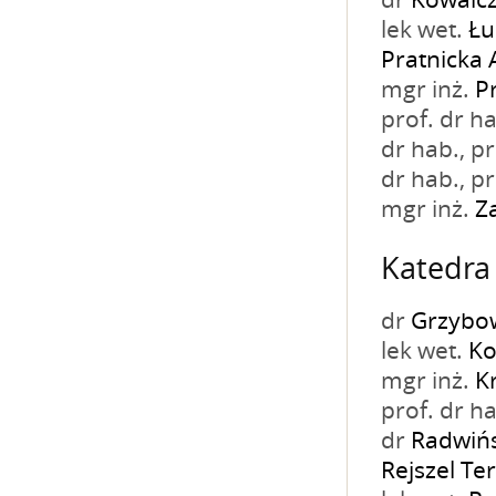
dr
Kowalcz
lek wet.
Łu
Pratnicka 
mgr inż.
P
prof. dr h
dr hab., 
dr hab., 
mgr inż.
Z
Katedra
dr
Grzybo
lek wet.
Ko
mgr inż.
K
prof. dr h
dr
Radwińs
Rejszel Te