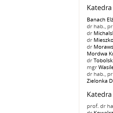
Katedra 
Banach Elż
dr hab., 
dr
Michals
dr
Mieszk
dr
Moraws
Mordwa Kr
dr
Tobolsk
mgr
Wasil
dr hab., 
Zielonka D
Katedra
prof. dr h