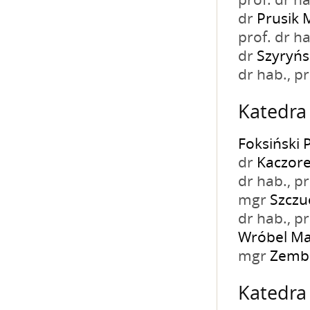
dr
Prusik 
prof. dr h
dr
Szyryńs
dr hab., 
Katedra 
Foksiński 
dr
Kaczor
dr hab., 
mgr
Szczu
dr hab., 
Wróbel Ma
mgr
Zemb
Katedra 