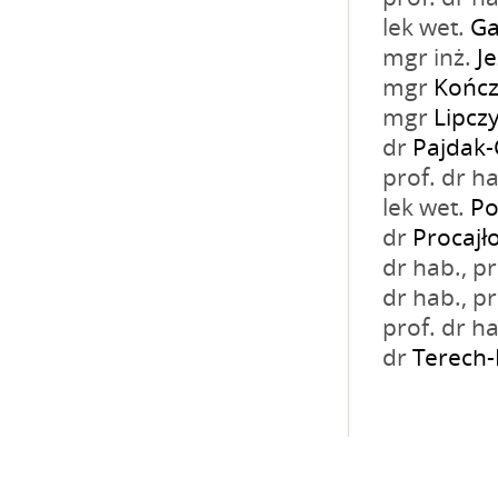
lek wet.
Ga
mgr inż.
J
mgr
Kończ
mgr
Lipczy
dr
Pajdak-
prof. dr h
lek wet.
Po
dr
Procajł
dr hab., 
dr hab., 
prof. dr h
dr
Terech-