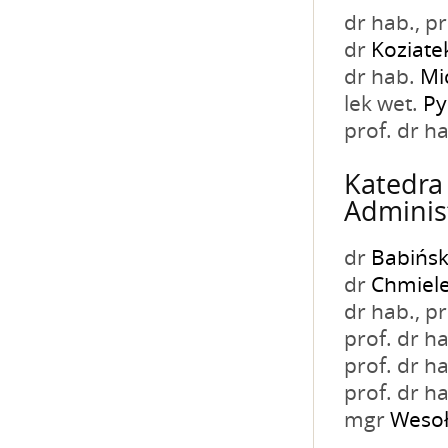
dr hab., 
dr
Koziate
dr hab.
Mi
lek wet.
Py
prof. dr h
Katedra 
Administ
dr
Babińsk
dr
Chmiele
dr hab., 
prof. dr h
prof. dr h
prof. dr h
mgr
Wesoł