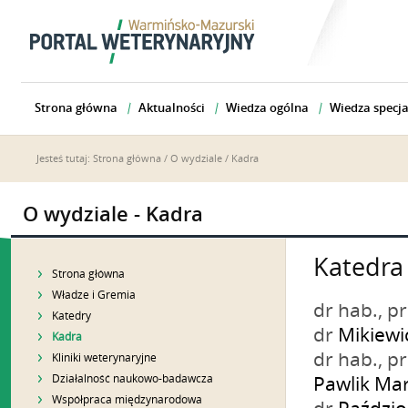
Strona główna
Aktualności
Wiedza ogólna
Wiedza specja
Jesteś tutaj:
Strona główna
/
O wydziale
/
Kadra
O wydziale - Kadra
Katedra
Strona główna
Władze i Gremia
dr hab., 
Katedry
dr
Mikiewi
Kadra
dr hab., 
Kliniki weterynaryjne
Działalność naukowo-badawcza
Pawlik Ma
Współpraca międzynarodowa