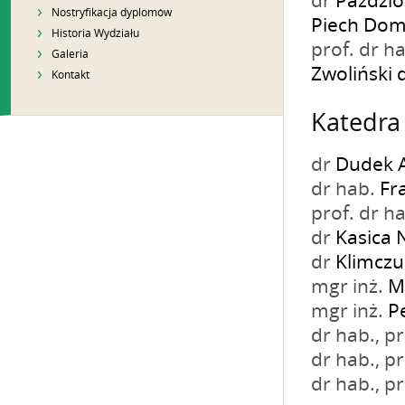
dr
Paździo
Nostryfikacja dyplomów
Piech Dom
Historia Wydziału
prof. dr ha
Galeria
Zwoliński 
Kontakt
Katedra
dr
Dudek 
dr hab.
Fr
prof. dr h
dr
Kasica 
dr
Klimcz
mgr inż.
M
mgr inż.
P
dr hab., 
dr hab., 
dr hab., 