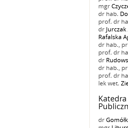
mgr
Czycze
dr hab.
Do
prof. dr ha
dr
Jurczak
Rafalska A
dr hab., 
prof. dr h
dr
Rudows
dr hab., 
prof. dr h
lek wet.
Zi
Katedra
Publicz
dr
Gomółka
mgr
Libur