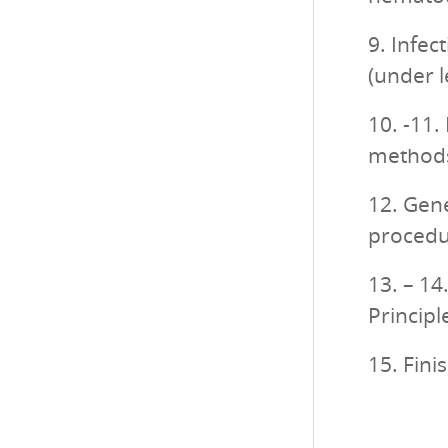
9. Infec
(under 
10. -11.
methods
12. Gene
procedu
13. – 14
Principl
15. Fini