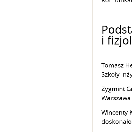
Komunikat
Podst
i fizj
Tomasz Hee
Szkoły Inży
Zygmint Gr
Warszawa
Wincenty Ki
doskonałok