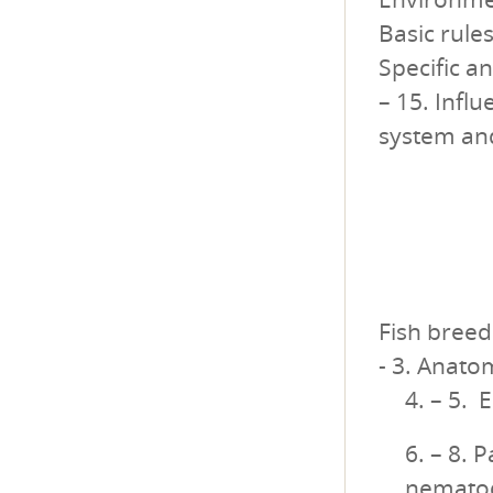
Basic rule
Specific a
– 15. Infl
system and
Fish breed
- 3. Anato
4. – 5. 
6. – 8. 
nematod