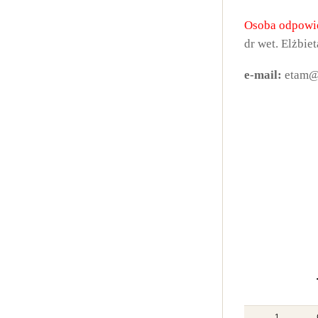
Osoba odpowie
dr wet. Elżbi
e-mail:
etam@
1