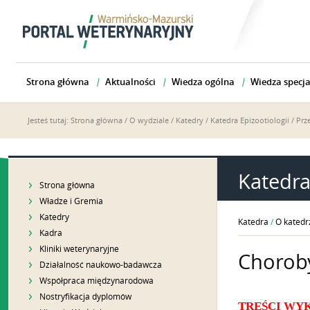
Strona główna
Aktualności
Wiedza ogólna
Wiedza specja
Jesteś tutaj:
Strona główna
/
O wydziale
/
Katedry
/
Katedra Epizootiologii
/
Prz
Katedra
Strona główna
Władze i Gremia
Katedry
Katedra
/
O katedr
Kadra
Kliniki weterynaryjne
Chorob
Działalność naukowo-badawcza
Współpraca międzynarodowa
Nostryfikacja dyplomów
TREŚCI WY