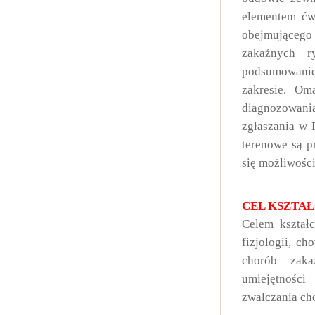
elementem ć
obejmującego 
zakaźnych r
podsumowanie
zakresie. Om
diagnozowan
zgłaszania w 
terenowe są
p
się możliwośc
CEL KSZTA
Celem kształc
fizjologii, c
chorób zaka
umiejętności
zwalczania ch