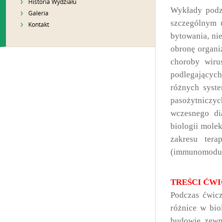
Historia Wydziału
Wykłady podzi
Galeria
szczególnym 
Kontakt
bytowania, ni
obronę organ
choroby wiru
podlegającyc
różnych syst
pasożytniczy
wczesnego d
biologii mole
zakresu tera
(immunomodula
TREŚCI ĆW
Podczas ćwicz
różnice w bio
budowie zewnę