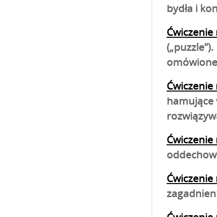
bydła i ko
Ćwiczenie 
(„puzzle”)
omówioneg
Ćwiczenie 
hamujące w
rozwiązyw
Ćwiczenie 
oddechoweg
Ćwiczenie 
zagadnien