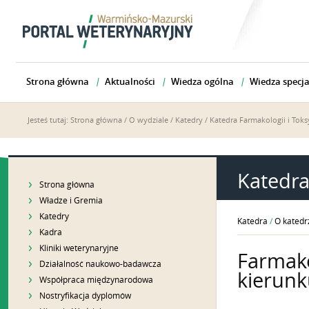
Strona główna
Aktualności
Wiedza ogólna
Wiedza specja
Jesteś tutaj:
Strona główna
/
O wydziale
/
Katedry
/
Katedra Farmakologii i Toks
Katedra
Strona główna
Władze i Gremia
Katedry
Katedra
/
O katedr
Kadra
Kliniki weterynaryjne
Farmako
Działalność naukowo-badawcza
kierunk
Współpraca międzynarodowa
Nostryfikacja dyplomów