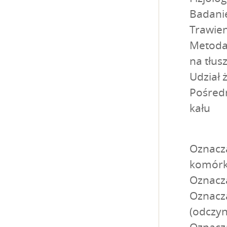
Badanie
Trawien
Metoda
na tłus
Udział 
Pośredn
kału
Oznacz
komórko
Oznacza
Oznacz
(odczyn