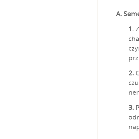
A. Sem
1
. 
cha
czy
prz
2.
O
czu
ner
3.
P
odr
nap