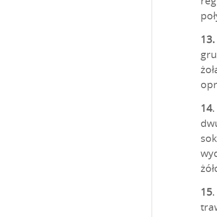
reg
poł
13.
gru
żoł
opr
14
.
dwu
sok
wyd
żół
15
.
tra