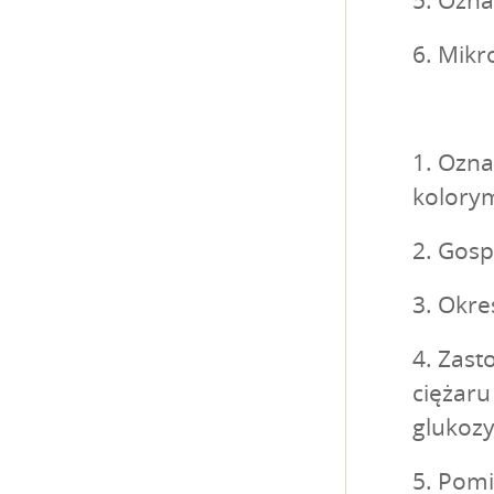
5. Ozna
6. Mikr
1. Ozn
kolory
2. Gosp
3. Okre
4. Zast
ciężar
glukozy
5. Pom