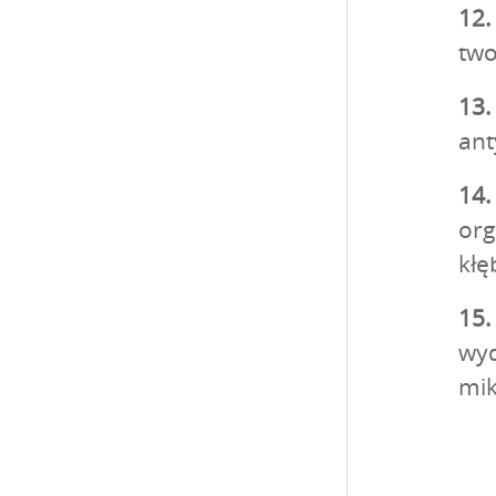
12.
two
13
ant
14.
org
kłę
15.
wyd
mik