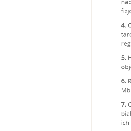
nad
fiz
4
. 
tar
reg
5.
H
obj
6.
R
Mb,
7.
C
bia
ich