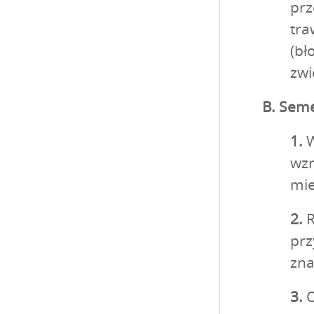
prz
tra
(bł
zwi
B. Seme
1.
W
wzr
mi
2.
R
prz
zna
3.
O