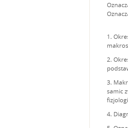
Oznacza
Oznacza
1. Okre
makrosk
2. Okre
podsta
3. Mak
samic z
fizjolog
4. Diag