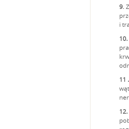
9
. 
prz
i t
10.
pra
krw
odr
11 
wą
ner
12.
pob