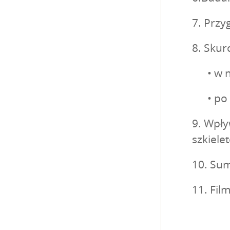
7. Prz
8. Skur
• w n
• po z
9. Wpły
szkiel
10. Su
11. Fi