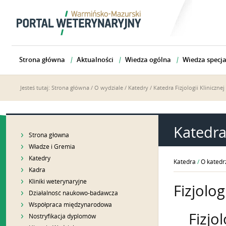
Strona główna
Aktualności
Wiedza ogólna
Wiedza specja
Jesteś tutaj:
Strona główna
/
O wydziale
/
Katedry
/
Katedra Fizjologii Klinicznej
Katedra 
Strona główna
Władze i Gremia
Katedry
Katedra
/
O katedr
Kadra
Kliniki weterynaryjne
Fizjolo
Działalność naukowo-badawcza
Współpraca międzynarodowa
Fizjo
Nostryfikacja dyplomów