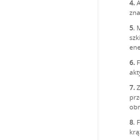
4.
A
zna
5
. 
szk
ene
6.
F
akt
7.
Z
prz
obn
8
. 
krą