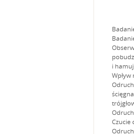
Badani
Badani
Obserwa
pobudz
i hamuj
Wpływ 
Odruchy
ścięgna
trójgło
Odruch 
Czucie 
Odruch