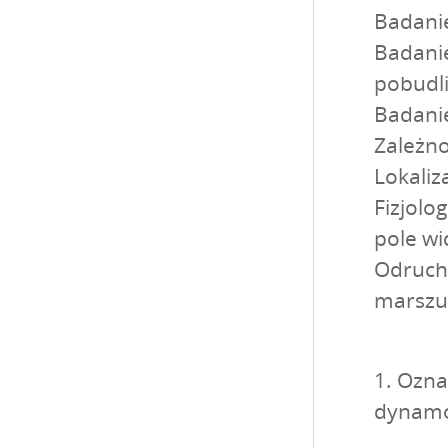
Badanie
Badani
pobudl
Badanie
Zależn
Lokaliz
Fizjolo
pole wi
Odruch
marszu
1. Ozna
dynamo