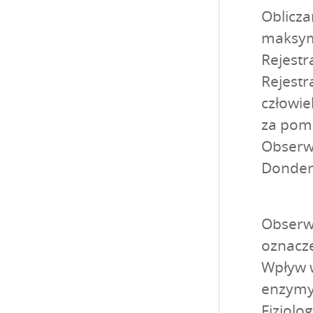
Oblicza
maksyma
Rejestr
Rejestr
człowie
za pom
Obserw
Donder
Obserwa
oznacze
Wpływ w
enzymy
Fizjolo