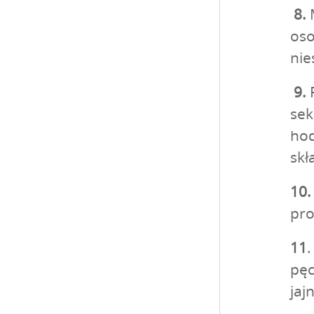
8.
M
oso
nie
9.
F
sek
hod
skł
10
pro
11
.
pęc
jaj