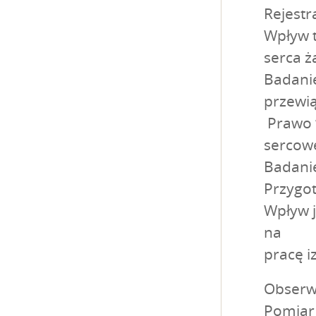
Rejestr
Wpływ t
serca ż
Badani
przewią
Prawo “
sercow
Badanie
Przygot
Wpływ j
na
pracę i
Obserwa
Pomiar