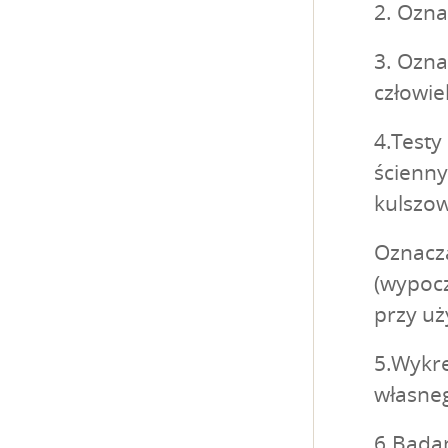
2. Ozna
3. Ozna
człowie
4.Testy
ścienny
kulszo
Oznacza
(wypocz
przy uż
5.Wykre
własneg
6.Bada