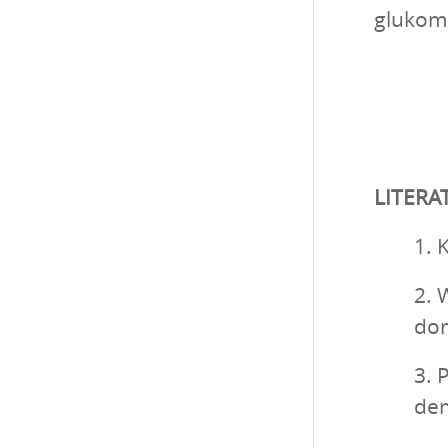
glukom
LITER
1. 
2. 
dom
3. 
de