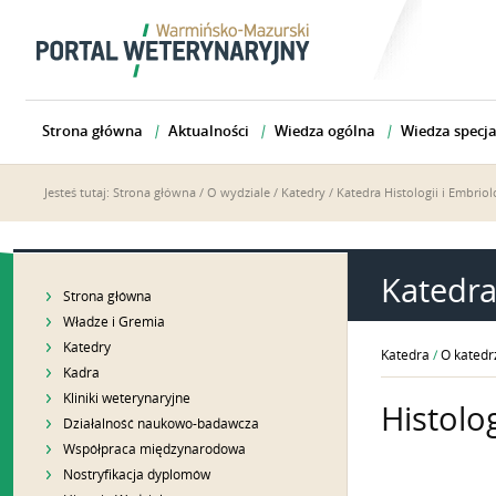
Strona główna
Aktualności
Wiedza ogólna
Wiedza specja
Jesteś tutaj:
Strona główna
/
O wydziale
/
Katedry
/
Katedra Histologii i Embriol
Katedra 
Strona główna
Władze i Gremia
Katedry
Katedra
/
O katedr
Kadra
Kliniki weterynaryjne
Histolo
Działalność naukowo-badawcza
Współpraca międzynarodowa
Nostryfikacja dyplomów