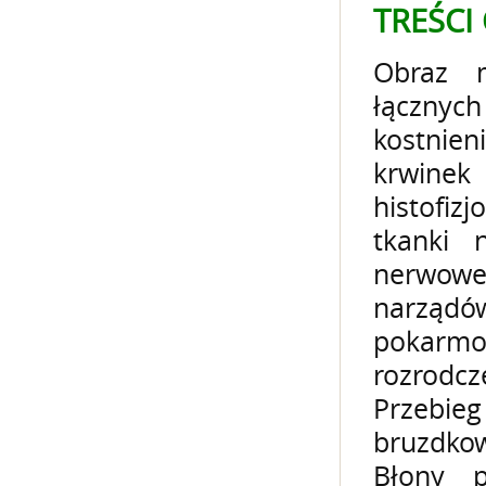
TREŚCI
Obraz m
łącznyc
kostnien
krwinek
histofiz
tkanki 
nerwoweg
narządó
pokar
rozrodc
Przebi
bruzdkow
Błony 