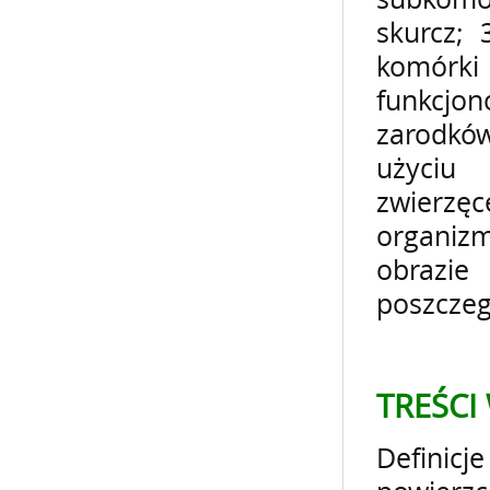
subkomór
skurcz; 
komórk
funkcjon
zarodkó
użyciu 
zwierzę
organiz
obrazi
poszczeg
TREŚC
Definic