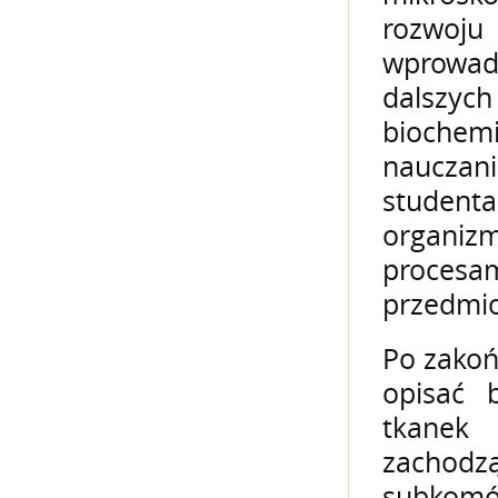
rozwoju
wprowadz
dalszych
biochemi
naucza
studenta
organiz
procesa
przedmio
Po zakoń
opisać b
tkanek 
zachodz