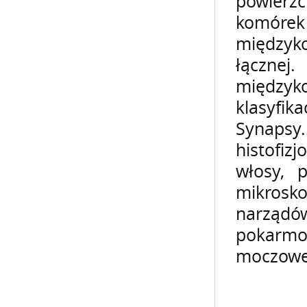
powierzc
komór
międzyk
łącznej
między
klasyfi
Synapsy
histofiz
włosy, 
mikrosko
narządó
pokarm
moczoweg