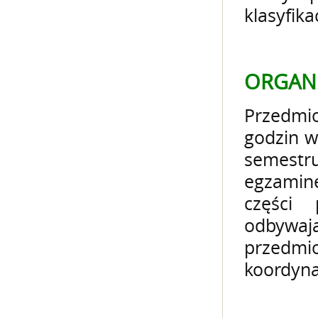
klasyfika
ORGANI
Przedmio
godzin wy
semest
egzamine
części 
odbywaj
przedmi
koordyna