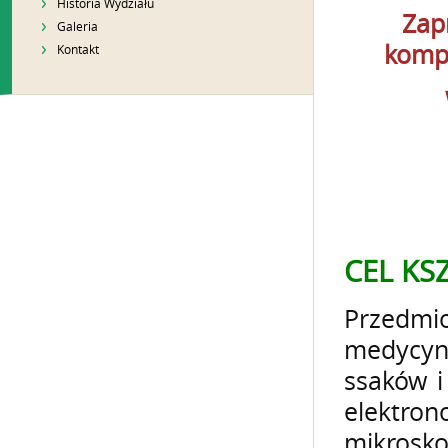
Historia Wydziału
Zap
Galeria
kompe
Kontakt
CEL KS
Przedm
medycyn
ssaków i
elektr
mikrosko