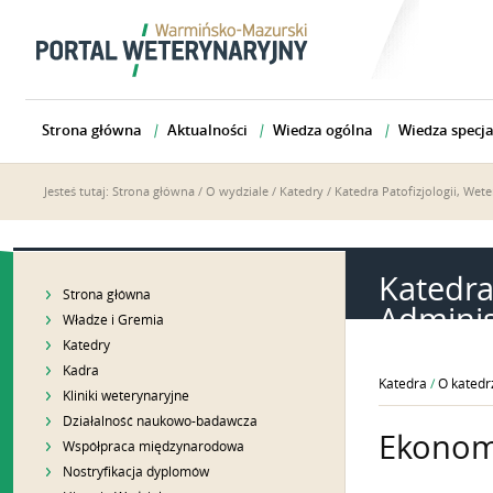
Strona główna
Aktualności
Wiedza ogólna
Wiedza specja
Jesteś tutaj:
Strona główna
/
O wydziale
/
Katedry
/
Katedra Patofizjologii, Wete
Katedra
Strona główna
Adminis
Władze i Gremia
Katedry
Kadra
Katedra
/
O katedr
Kliniki weterynaryjne
Działalność naukowo-badawcza
Ekonom
Współpraca międzynarodowa
Nostryfikacja dyplomów