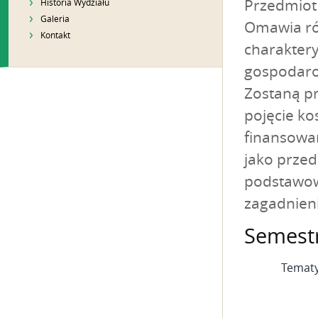
Przedmiot
Historia Wydziału
Galeria
Omawia róż
Kontakt
charaktery
gospodaro
Zostaną pr
pojęcie k
finansowan
jako prze
podstawowe
zagadnieni
Semestr:
Tematy