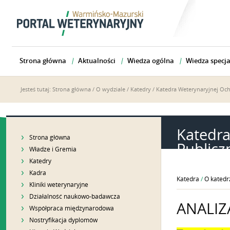
Strona główna
Aktualności
Wiedza ogólna
Wiedza specja
Jesteś tutaj:
Strona główna
/
O wydziale
/
Katedry
/
Katedra Weterynaryjnej Oc
Katedra
Strona główna
Publicz
Władze i Gremia
Katedry
Kadra
Katedra
/
O katedr
Kliniki weterynaryjne
Działalność naukowo-badawcza
ANALIZ
Współpraca międzynarodowa
Nostryfikacja dyplomów