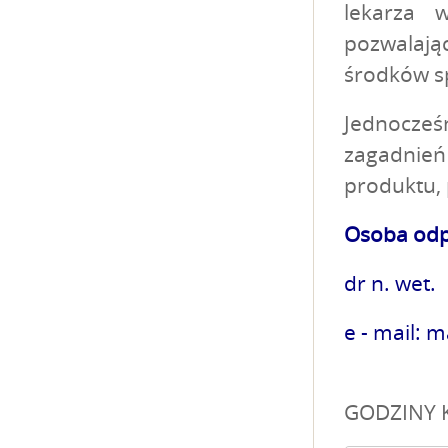
lekarza 
pozwalając
środków s
Jednocześn
zagadnie
produktu,
Osoba odpo
dr n. wet
e - mail:
GODZINY K