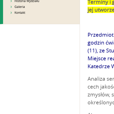
Terminy i 
Historia Wydziału
Galeria
jej utworz
Kontakt
Przedmiot 
godzin ćwi
(11), ze S
Miejsce re
Katedrze 
Analiza se
cech jakoś
zmysłów, 
określony