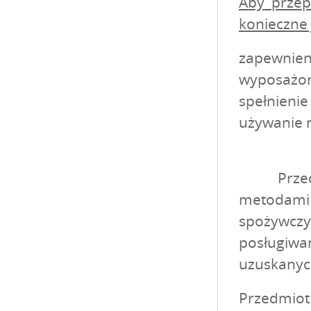
Aby przep
konieczne 
zapewnien
wyposażona
spełnieni
używanie 
Przedmio
metodami 
spożywczy
posługiw
uzuskanyc
Przedmiot