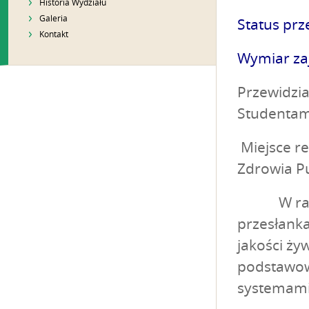
Historia Wydziału
Galeria
Status prz
Kontakt
Wymiar zaj
Przewidzia
Studentam
Miejsce re
Zdrowia P
W ramach 
przesłank
jakości ży
podstawową
systemami 