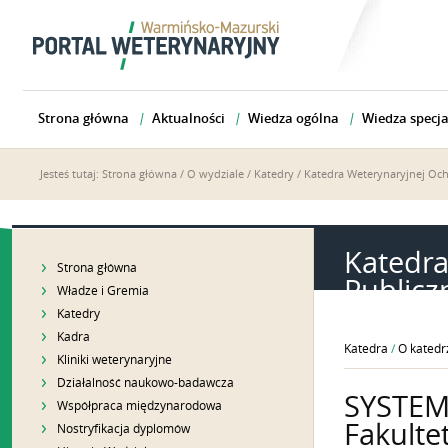
Strona główna
Aktualności
Wiedza ogólna
Wiedza specja
Jesteś tutaj:
Strona główna
/
O wydziale
/
Katedry
/
Katedra Weterynaryjnej Oc
Katedra
Strona główna
Publicz
Władze i Gremia
Katedry
Kadra
Katedra
/
O katedr
Kliniki weterynaryjne
Działalność naukowo-badawcza
SYSTEM
Współpraca międzynarodowa
Fakulte
Nostryfikacja dyplomów