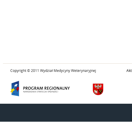
Copyright © 2011 Wydział Medycyny Weterynaryjnej
Akt