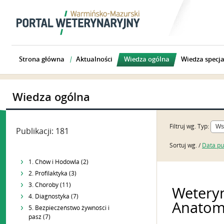
Strona główna
Aktualności
Wiedza ogólna
Wiedza specja
Wiedza ogólna
Filtruj wg.
Typ:
Publikacji: 181
Sortuj wg. /
Data pub
1. Chów i Hodowla (2)
2. Profilaktyka (3)
3. Choroby (11)
Wetery
4. Diagnostyka (7)
Anatom
5. Bezpieczeństwo żywności i
pasz (7)