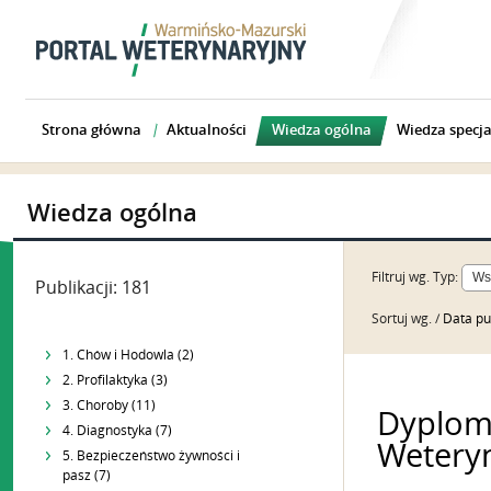
Strona główna
Aktualności
Wiedza ogólna
Wiedza specja
Wiedza ogólna
Filtruj wg.
Typ:
Publikacji: 181
Sortuj wg. /
Data pu
1. Chów i Hodowla (2)
2. Profilaktyka (3)
3. Choroby (11)
Dyplom
4. Diagnostyka (7)
Weteryn
5. Bezpieczeństwo żywności i
pasz (7)