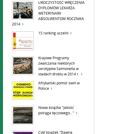
UROCZYSTOŚĆ WRĘCZENIA
DYPLOMÓW LEKARZA
WETERYNARII
ABSOLWENTOM ROCZNIKA
2014
15 ranking uczelni
Krajowe Programy
zwalczania niektórych
serotypów Salmonella w
stadach drobiu w 2014 r.
Afrykański pomór świń w
Polsce
Nowa książka "Jakość
pstrąga tęczowego..."
Cykl książek "Dawna