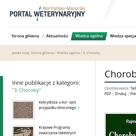
Strona główna
Aktualności
Wiedza ogólna
Wiedza specja
Jesteś tutaj:
Strona główna
/
Wiedza ogólna
/
3. Choroby
Chorob
Inne publikacje z kategorii:
Opublikował/a:
Tad
"3. Choroby"
PDF
|
Drukuj
|
Pol
Kokcydioza u kur- opis
przypadku klinicznego
Krajowe Programy
zwalczania niektórych