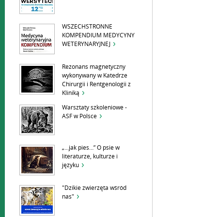
WSZECHSTRONNE
KOMPENDIUM MEDYCYNY
WETERYNARYJNEJ
Rezonans magnetyczny
wykonywany w Katedrze
Chirurgii i Rentgenologii z
Kliniką
Warsztaty szkoleniowe -
ASF w Polsce
„…jak pies…” O psie w
literaturze, kulturze i
języku
"Dzikie zwierzęta wśród
nas"