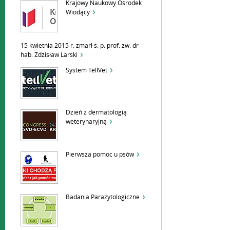
Krajowy Naukowy Ośrodek
Wiodący
15 kwietnia 2015 r. zmarł ś. p. prof. zw. dr
hab. Zdzisław Larski
System TellVet
Dzień z dermatologią
weterynaryjną
Pierwsza pomoc u psów
Badania Parazytologiczne