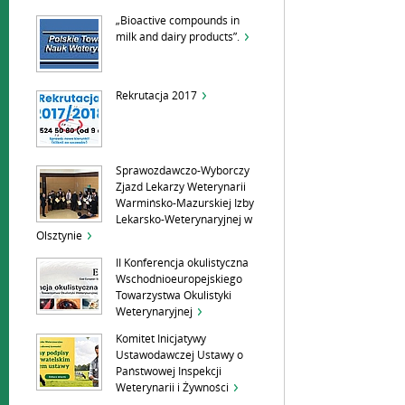
„Bioactive compounds in
milk and dairy products”.
Rekrutacja 2017
Sprawozdawczo-Wyborczy
Zjazd Lekarzy Weterynarii
Warmińsko-Mazurskiej Izby
Lekarsko-Weterynaryjnej w
Olsztynie
II Konferencja okulistyczna
Wschodnioeuropejskiego
Towarzystwa Okulistyki
Weterynaryjnej
Komitet Inicjatywy
Ustawodawczej Ustawy o
Państwowej Inspekcji
Weterynarii i Żywności