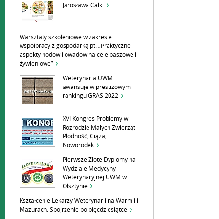
Jarosława Całki
Warsztaty szkoleniowe w zakresie
współpracy z gospodarką pt. „Praktyczne
aspekty hodowli owadów na cele paszowe i
żywieniowe”
Weterynaria UWM
awansuje w prestiżowym
rankingu GRAS 2022
XVI Kongres Problemy w
Rozrodzie Małych Zwierząt
Płodność, Ciąża,
Noworodek
Pierwsze Złote Dyplomy na
Wydziale Medycyny
Weterynaryjnej UWM w
Olsztynie
Kształcenie Lekarzy Weterynarii na Warmii i
Mazurach. Spojrzenie po pięćdziesiątce