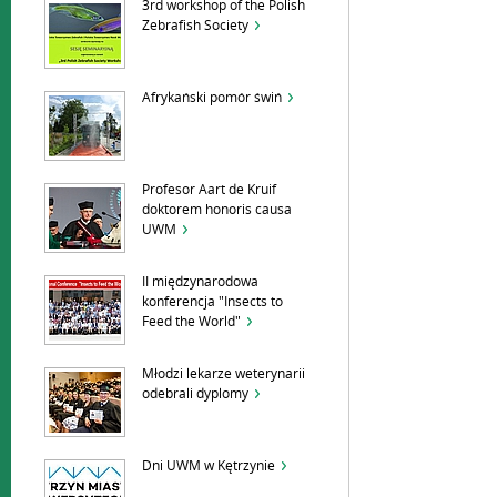
3rd workshop of the Polish
Zebrafish Society
Afrykański pomór świń
Profesor Aart de Kruif
doktorem honoris causa
UWM
II międzynarodowa
konferencja "Insects to
Feed the World"
Młodzi lekarze weterynarii
odebrali dyplomy
Dni UWM w Kętrzynie