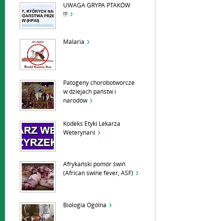
UWAGA GRYPA PTAKÓW
!!!
Malaria
Patogeny chorobotwórcze
w dziejach państw i
narodów
Kodeks Etyki Lekarza
Weterynarii
Afrykański pomór świń
(African swine fever, ASF)
Biologia Ogólna