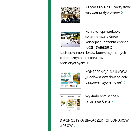
Zaproszenie na uroczystość
wręczenia dyplomów
Konferencja naukowo-
szkoleniowa: „Nowe
koncepcje leczenia chorób
ludzi i zwierząt z
zastosowaniem leków konwencjonalnych,
biologicznych i preparatów
probiotycznych”
KONFERENCJA NAUKOWA
„Hodowla owadów na cele
paszowe i żywieniowe”
Wykłady prof. dr hab.
Jarosława Całki
DIAGNOSTYKA BIAŁACZEK i CHŁONIAKÓW
u PSÓW