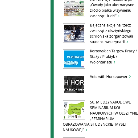
„Owady jako alternatywne
źródło białka w żywieniu
zwierząt i ludzi”
Bajeczną akcję na rzecz
zwierząt z olsztyńskiego
schroniska zorganizowali
studenci weterynarii
Kortowskich Targów Pracy /
Staży / Praktyk /
Wolontariatu
Vets with Horsepower
50. MIĘDZYNARODOWE
SEMINARIUM KÓŁ
NAUKOWYCH W OLSZTYNIE
„SEMINARIUM
OBRAZOWANIA STUDENCKIEJ MYŚLI
NAUKOWEJ”