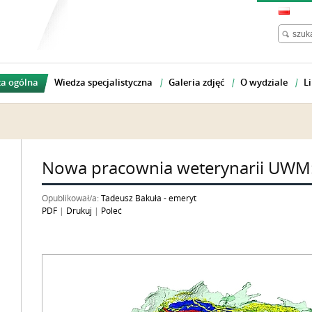
a ogólna
Wiedza specjalistyczna
Galeria zdjęć
O wydziale
Li
Nowa pracownia weterynarii UWM: 
Opublikował/a:
Tadeusz Bakuła - emeryt
PDF
|
Drukuj
|
Poleć