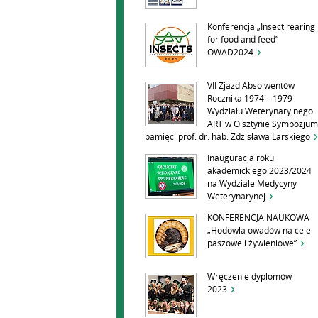
Konferencja „Insect rearing
for food and feed”
OWAD2024
VII Zjazd Absolwentów
Rocznika 1974 – 1979
Wydziału Weterynaryjnego
ART w Olsztynie Sympozjum
pamięci prof. dr. hab. Zdzisława Larskiego
Inauguracja roku
akademickiego 2023/2024
na Wydziale Medycyny
Weterynarynej
KONFERENCJA NAUKOWA
„Hodowla owadów na cele
paszowe i żywieniowe”
Wręczenie dyplomów
2023