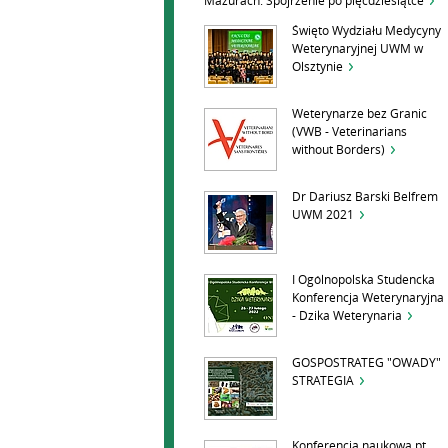
Mazurach. Spojrzenie po pięćdziesiątce
Święto Wydziału Medycyny
Weterynaryjnej UWM w
Olsztynie
Weterynarze bez Granic
(VWB - Veterinarians
without Borders)
Dr Dariusz Barski Belfrem
UWM 2021
I Ogólnopolska Studencka
Konferencja Weterynaryjna
- Dzika Weterynaria
GOSPOSTRATEG "OWADY"
STRATEGIA
Konferencja naukowa pt.