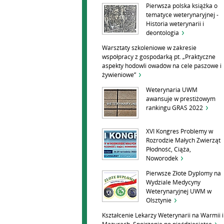
Pierwsza polska książka o
tematyce weterynaryjnej -
Historia weterynarii i
deontologia
Warsztaty szkoleniowe w zakresie
współpracy z gospodarką pt. „Praktyczne
aspekty hodowli owadów na cele paszowe i
żywieniowe”
Weterynaria UWM
awansuje w prestiżowym
rankingu GRAS 2022
XVI Kongres Problemy w
Rozrodzie Małych Zwierząt
Płodność, Ciąża,
Noworodek
Pierwsze Złote Dyplomy na
Wydziale Medycyny
Weterynaryjnej UWM w
Olsztynie
Kształcenie Lekarzy Weterynarii na Warmii i