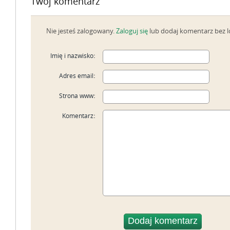
Twój komentarz
Nie jesteś zalogowany.
Zaloguj się
lub dodaj komentarz bez 
Imię i nazwisko
:
Adres email
:
Strona www
:
Komentarz
: