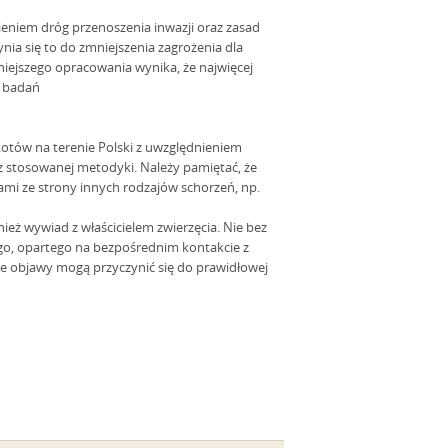
niem dróg przenoszenia inwazji oraz zasad
ia się to do zmniejszenia zagrożenia dla
niejszego opracowania wynika, że najwięcej
o badań
kotów na terenie Polski z uwzględnieniem
z stosowanej metodyki. Należy pamiętać, że
mi ze strony innych rodzajów schorzeń, np.
eż wywiad z właścicielem zwierzęcia. Nie bez
o, opartego na bezpośrednim kontakcie z
ne objawy mogą przyczynić się do prawidłowej