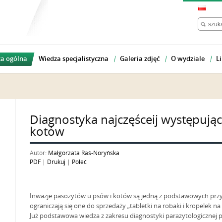
a ogólna
Wiedza specjalistyczna
Galeria zdjęć
O wydziale
Li
Diagnostyka najczęśceij występując
kotów
Autor:
Małgorzata Raś-Noryńska
PDF
|
Drukuj
|
Poleć
Inwazje pasożytów u psów i kotów są jedną z podstawowych przycz
ograniczają się one do sprzedaży „tabletki na robaki i kropelek na
Już podstawowa wiedza z zakresu diagnostyki parazytologicznej 