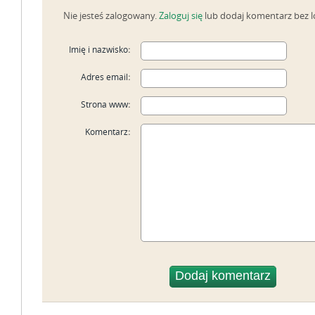
Nie jesteś zalogowany.
Zaloguj się
lub dodaj komentarz bez 
Imię i nazwisko
:
Adres email
:
Strona www
:
Komentarz
: