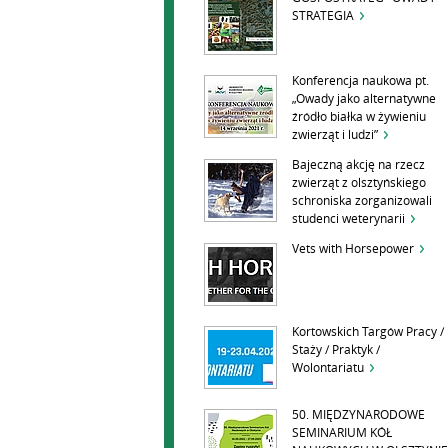
STRATEGIA
Konferencja naukowa pt.
„Owady jako alternatywne
źródło białka w żywieniu
zwierząt i ludzi”
Bajeczną akcję na rzecz
zwierząt z olsztyńskiego
schroniska zorganizowali
studenci weterynarii
Vets with Horsepower
Kortowskich Targów Pracy /
Staży / Praktyk /
Wolontariatu
50. MIĘDZYNARODOWE
SEMINARIUM KÓŁ