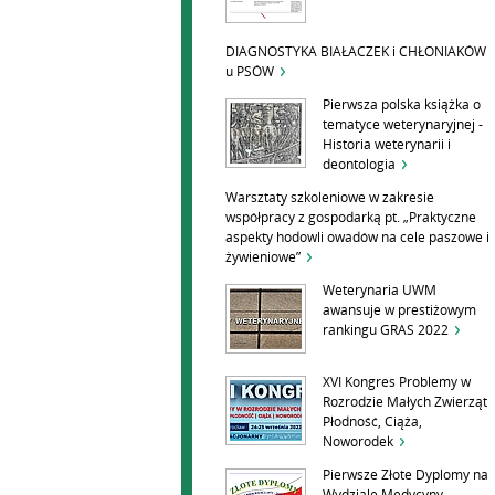
DIAGNOSTYKA BIAŁACZEK i CHŁONIAKÓW
u PSÓW
Pierwsza polska książka o
tematyce weterynaryjnej -
Historia weterynarii i
deontologia
Warsztaty szkoleniowe w zakresie
współpracy z gospodarką pt. „Praktyczne
aspekty hodowli owadów na cele paszowe i
żywieniowe”
Weterynaria UWM
awansuje w prestiżowym
rankingu GRAS 2022
XVI Kongres Problemy w
Rozrodzie Małych Zwierząt
Płodność, Ciąża,
Noworodek
Pierwsze Złote Dyplomy na