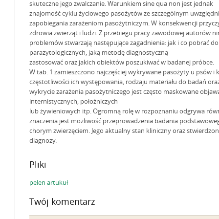
skuteczne jego zwalczanie. Warunkiem sine qua non jest jednak
znajomość cyklu życiowego pasożytów ze szczególnym uwzględnie
zapobiegania zarażeniom pasożytniczym. W konsekwencji przyczyn
zdrowia zwierząt i ludzi. Z przebiegu pracy zawodowej autorów ni
problemów stwarzają następujące zagadnienia: jak i co pobrać d
parazytologicznych, jaką metodę diagnostyczną
zastosować oraz jakich obiektów poszukiwać w badanej próbce.
W tab. 1 zamieszczono najczęściej wykrywane pasożyty u psów i 
częstotliwości ich występowania, rodzaju materiału do badań ora
wykrycie zarażenia pasożytniczego jest często maskowane objawa
internistycznych, położniczych
lub żywieniowych itp. Ogromną rolę w rozpoznaniu odgrywa równi
znaczenia jest możliwość przeprowadzenia badania podstawoweg
chorym zwierzęciem. Jego aktualny stan kliniczny oraz stwierdzo
diagnozy.
Pliki
pelen artukuł
Twój komentarz