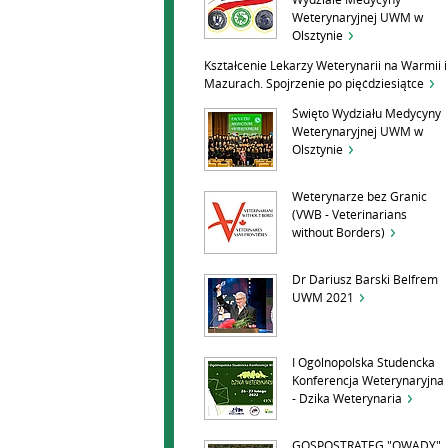
Wydziale Medycyny
Weterynaryjnej UWM w
Olsztynie
Kształcenie Lekarzy Weterynarii na Warmii i
Mazurach. Spojrzenie po pięćdziesiątce
Święto Wydziału Medycyny
Weterynaryjnej UWM w
Olsztynie
Weterynarze bez Granic
(VWB - Veterinarians
without Borders)
Dr Dariusz Barski Belfrem
UWM 2021
I Ogólnopolska Studencka
Konferencja Weterynaryjna
- Dzika Weterynaria
GOSPOSTRATEG "OWADY"