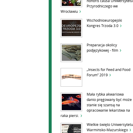
honoris causa Uniwersytetu
Przyrodniczego we
Wrocławiu
Wschodnioeuropejski
Kongres Trzoda 3.0
Preparacja okolicy
podjęzykowej - film
„Insects for Feed and Food
Forum” 2019
Mała rybka akwariowa
danio pręgowany być może
stanie się szansą na
opracowanie lekarstwa na
raka piersi.
Wielkie święto Uniwersytetu
Warmińsko-Mazurskiego