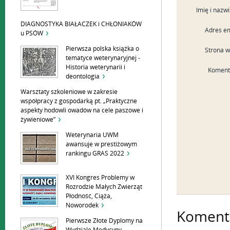
Imię i nazw
DIAGNOSTYKA BIAŁACZEK i CHŁONIAKÓW
Adres em
u PSÓW
Pierwsza polska książka o
Strona 
tematyce weterynaryjnej -
Historia weterynarii i
Koment
deontologia
Warsztaty szkoleniowe w zakresie
współpracy z gospodarką pt. „Praktyczne
aspekty hodowli owadów na cele paszowe i
żywieniowe”
Weterynaria UWM
awansuje w prestiżowym
rankingu GRAS 2022
XVI Kongres Problemy w
Rozrodzie Małych Zwierząt
Płodność, Ciąża,
Noworodek
Komenta
Pierwsze Złote Dyplomy na