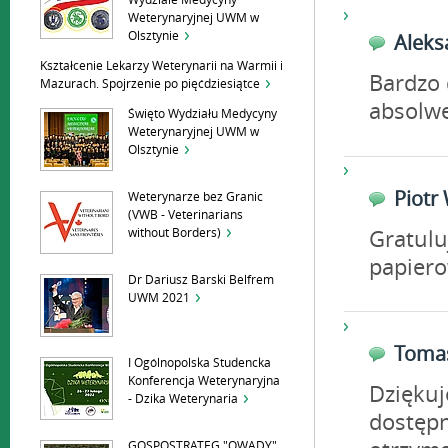
Wydziale Medycyny
Weterynaryjnej UWM w
Olsztynie
Alek
Kształcenie Lekarzy Weterynarii na Warmii i
Bardzo 
Mazurach. Spojrzenie po pięćdziesiątce
absolw
Święto Wydziału Medycyny
Weterynaryjnej UWM w
Olsztynie
Piot
Weterynarze bez Granic
(VWB - Veterinarians
without Borders)
Gratulu
papiero
Dr Dariusz Barski Belfrem
UWM 2021
Toma
I Ogólnopolska Studencka
Konferencja Weterynaryjna
Dziękuj
- Dzika Weterynaria
dostępn
GOSPOSTRATEG "OWADY"