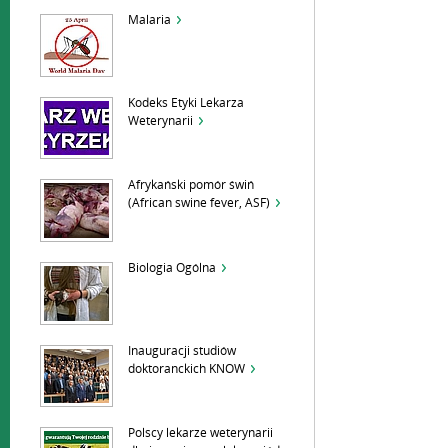
Malaria
Kodeks Etyki Lekarza
Weterynarii
Afrykański pomór świń
(African swine fever, ASF)
Biologia Ogólna
Inauguracji studiów
doktoranckich KNOW
Polscy lekarze weterynarii