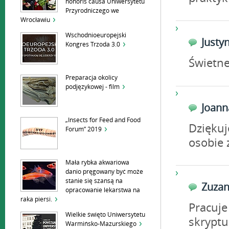
honoris causa Uniwersytetu
Przyrodniczego we
Wrocławiu
Wschodnioeuropejski
Just
Kongres Trzoda 3.0
Świetne
Preparacja okolicy
podjęzykowej - film
Joan
„Insects for Feed and Food
Dziękuj
Forum” 2019
osobie 
Mała rybka akwariowa
danio pręgowany być może
stanie się szansą na
Zuza
opracowanie lekarstwa na
raka piersi.
Pracuje
Wielkie święto Uniwersytetu
skryptu
Warmińsko-Mazurskiego