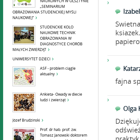
NAUKOWYCH W OLSZTYNIE
„SEMINARIUM
Izab
OBRAZOWANIA STUDENCKIEJ MYŚLI
NAUKOWEJ”
Swietna 
STUDENCKIE KOLO
ksiazek
NAUKOWE TECHNIK
OBRAZOWANIA W
papiero
DIAGNOSTYCE CHORÓB
MAŁYCH ZWIERZĄT
UNIWERSYTET DZIECI
Kata
ASF - problem ciągle
aktualny
fajna s
Ankieta- Owady w diecie
ludzi i zwierząt
Olga
Dziękuj
Józef Brudzinski
odśwież
Prof. dr hab. prof. zw.
Tomasz Janowski doktorem
praktyk