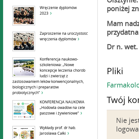
Olsztynie
poniżej zn
Wręczenie dyplomów
2023
Mam nadzie
przydatna
Zaproszenie na uroczystość
wręczenia dyplomów
Dr n. wet
Konferencja naukowo-
szkoleniowa: „Nowe
Pliki
koncepcje leczenia chorób
ludzi i zwierząt z
zastosowaniem leków konwencjonalnych,
Farmakolo
biologicznych i preparatów
probiotycznych”
Twój ko
KONFERENCJA NAUKOWA
„Hodowla owadów na cele
paszowe i żywieniowe”
Nie je
logowa
Wykłady prof. dr hab.
Jarosława Całki