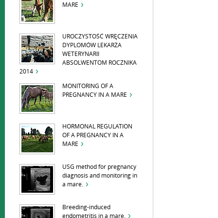
MARE
UROCZYSTOŚĆ WRĘCZENIA
DYPLOMÓW LEKARZA
WETERYNARII
ABSOLWENTOM ROCZNIKA
2014
MONITORING OF A
PREGNANCY IN A MARE
HORMONAL REGULATION
OF A PREGNANCY IN A
MARE
USG method for pregnancy
diagnosis and monitoring in
a mare.
Breeding-induced
endometritis in a mare.