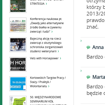
otrzyma
STRATEGIA
którzy 
2013/2
Konferencja naukowa pt.
prawdo
„Owady jako alternatywne
znać.
źródło białka w żywieniu
zwierząt i ludzi”
Bajeczną akcję na rzecz
zwierząt z olsztyńskiego
Anna
schroniska zorganizowali
studenci weterynarii
Bardzo 
Vets with Horsepower
Mart
Kortowskich Targów Pracy /
Staży / Praktyk /
Bardzo 
Wolontariatu
będzie 
50. MIĘDZYNARODOWE
SEMINARIUM KÓŁ