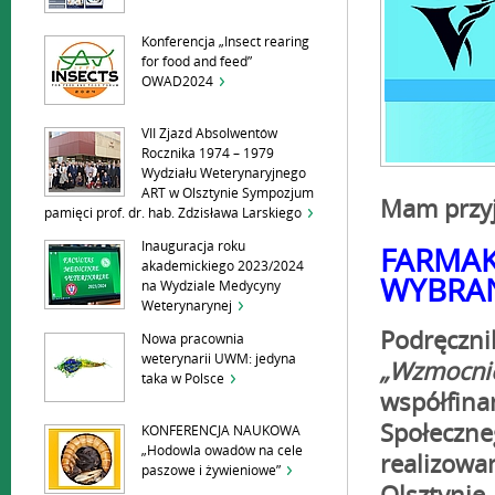
Konferencja „Insect rearing
for food and feed”
OWAD2024
VII Zjazd Absolwentów
Rocznika 1974 – 1979
Wydziału Weterynaryjnego
ART w Olsztynie Sympozjum
Mam przyj
pamięci prof. dr. hab. Zdzisława Larskiego
Inauguracja roku
FARMAK
akademickiego 2023/2024
WYBRAN
na Wydziale Medycyny
Weterynarynej
Podręczni
Nowa pracownia
weterynarii UWM: jedyna
„Wzmocnie
taka w Polsce
współfina
Społeczne
KONFERENCJA NAUKOWA
„Hodowla owadów na cele
realizowa
paszowe i żywieniowe”