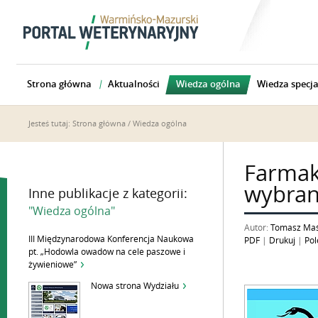
Strona główna
Aktualności
Wiedza ogólna
Wiedza specja
Jesteś tutaj:
Strona główna
/
Wiedza ogólna
Farmako
wybran
Inne publikacje z kategorii:
"Wiedza ogólna"
Autor:
Tomasz Maś
III Międzynarodowa Konferencja Naukowa
PDF
|
Drukuj
|
Pol
pt. „Hodowla owadów na cele paszowe i
żywieniowe”
Nowa strona Wydziału