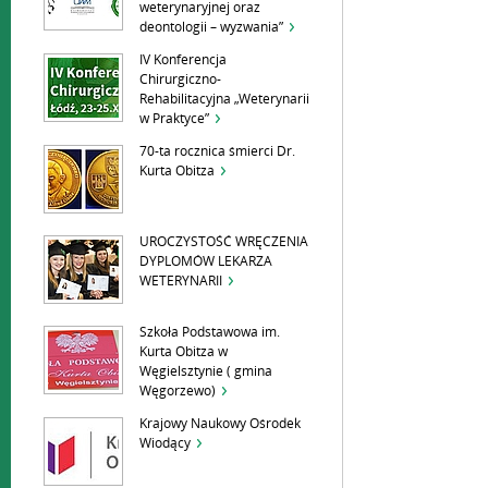
weterynaryjnej oraz
deontologii – wyzwania”
IV Konferencja
Chirurgiczno-
Rehabilitacyjna „Weterynarii
w Praktyce”
70-ta rocznica śmierci Dr.
Kurta Obitza
UROCZYSTOŚĆ WRĘCZENIA
DYPLOMÓW LEKARZA
WETERYNARII
Szkoła Podstawowa im.
Kurta Obitza w
Węgielsztynie ( gmina
Węgorzewo)
Krajowy Naukowy Ośrodek
Wiodący