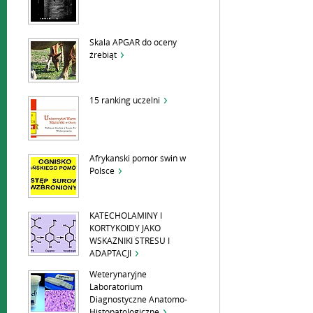
Skala APGAR do oceny
źrebiąt
15 ranking uczelni
Afrykański pomór świń w
Polsce
KATECHOLAMINY I
KORTYKOIDY JAKO
WSKAŹNIKI STRESU I
ADAPTACJI
Weterynaryjne
Laboratorium
Diagnostyczne Anatomo-
Histopatologiczne