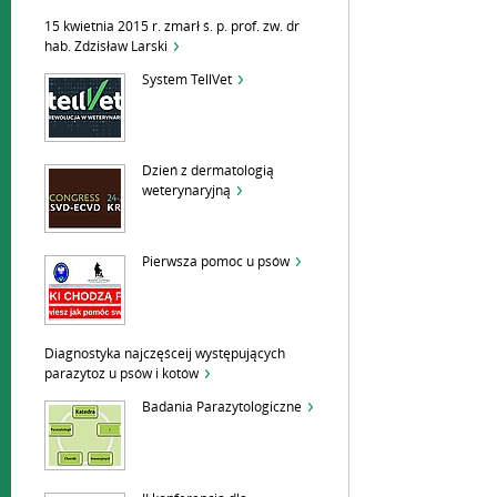
15 kwietnia 2015 r. zmarł ś. p. prof. zw. dr
hab. Zdzisław Larski
System TellVet
Dzień z dermatologią
weterynaryjną
Pierwsza pomoc u psów
Diagnostyka najczęśceij występujących
parazytoz u psów i kotów
Badania Parazytologiczne