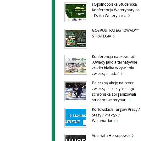
I Ogólnopolska Studencka
Konferencja Weterynaryjna
- Dzika Weterynaria
GOSPOSTRATEG "OWADY"
STRATEGIA
Konferencja naukowa pt.
„Owady jako alternatywne
źródło białka w żywieniu
zwierząt i ludzi”
Bajeczną akcję na rzecz
zwierząt z olsztyńskiego
schroniska zorganizowali
studenci weterynarii
Kortowskich Targów Pracy /
Staży / Praktyk /
Wolontariatu
Vets with Horsepower