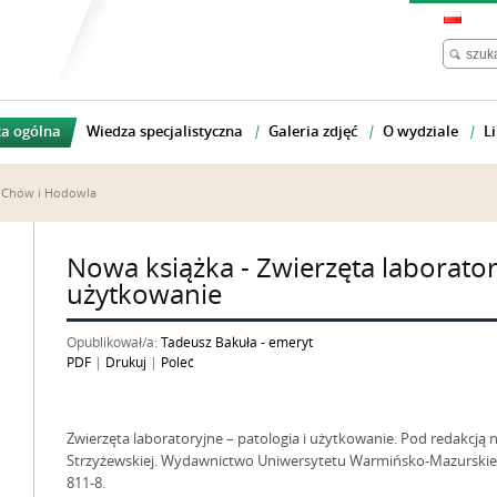
a ogólna
Wiedza specjalistyczna
Galeria zdjęć
O wydziale
Li
. Chów i Hodowla
Nowa książka - Zwierzęta laboratory
użytkowanie
Opublikował/a:
Tadeusz Bakuła - emeryt
PDF
|
Drukuj
|
Poleć
Zwierzęta laboratoryjne – patologia i użytkowanie. Pod redakcją 
Strzyżewskiej. Wydawnictwo Uniwersytetu Warmińsko-Mazurskiego,
811-8.