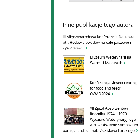
Inne publikacje tego autora
III Międzynarodowa Konferencja Naukowa
pt. „Hodowla owadów na cele paszowe i
żywieniowe”
Muzeum Weterynarii na
Warmii i Mazurach
Konferencja „Insect rearing
for food and feed”
OWAD2024
VII Zjazd Absolwentów
Rocznika 1974 – 1979
Wydziału Weterynaryjnego
ART w Olsztynie Sympozjum
pamięci prof. dr. hab. Zdzisława Larskiego