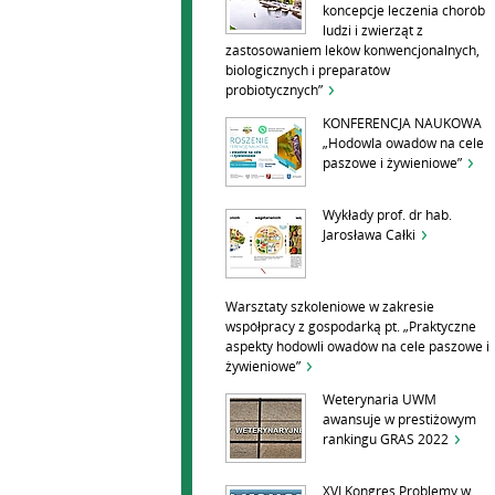
koncepcje leczenia chorób
ludzi i zwierząt z
zastosowaniem leków konwencjonalnych,
biologicznych i preparatów
probiotycznych”
KONFERENCJA NAUKOWA
„Hodowla owadów na cele
paszowe i żywieniowe”
Wykłady prof. dr hab.
Jarosława Całki
Warsztaty szkoleniowe w zakresie
współpracy z gospodarką pt. „Praktyczne
aspekty hodowli owadów na cele paszowe i
żywieniowe”
Weterynaria UWM
awansuje w prestiżowym
rankingu GRAS 2022
XVI Kongres Problemy w