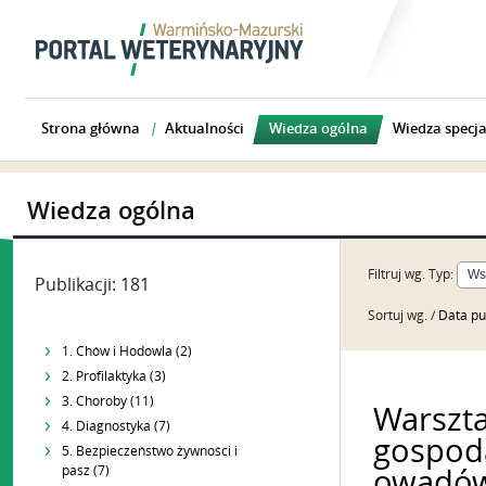
Strona główna
Aktualności
Wiedza ogólna
Wiedza specja
Wiedza ogólna
Filtruj wg.
Typ:
Publikacji: 181
Sortuj wg. /
Data pu
1. Chów i Hodowla (2)
2. Profilaktyka (3)
3. Choroby (11)
Warszta
4. Diagnostyka (7)
gospoda
5. Bezpieczeństwo żywności i
pasz (7)
owadów 