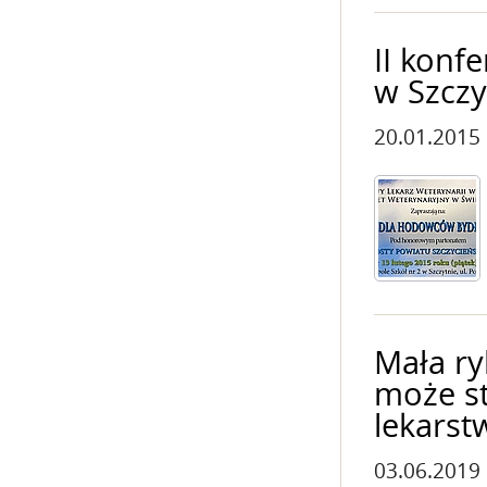
II konf
w Szczy
20.01.2015
Mała r
może st
lekarst
03.06.2019