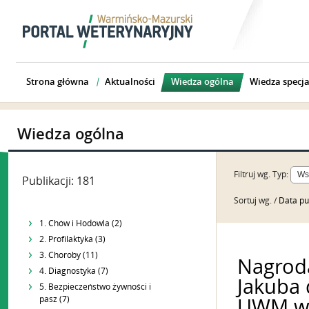
Strona główna
Aktualności
Wiedza ogólna
Wiedza specja
Wiedza ogólna
Filtruj wg.
Typ:
Publikacji: 181
Sortuj wg. /
Data pu
1. Chów i Hodowla (2)
2. Profilaktyka (3)
3. Choroby (11)
Nagroda
4. Diagnostyka (7)
Jakuba 
5. Bezpieczeństwo żywności i
pasz (7)
UWM w 