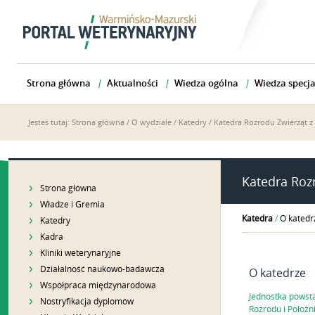
Strona główna
Aktualności
Wiedza ogólna
Wiedza specja
Jesteś tutaj:
Strona główna
/
O wydziale
/
Katedry
/
Katedra Rozrodu Zwierząt z 
Katedra Rozr
Strona główna
Władze i Gremia
Katedra
/
O katedr
Katedry
Kadra
Kliniki weterynaryjne
Działalność naukowo-badawcza
O katedrze
Współpraca międzynarodowa
Jednostka powsta
Nostryfikacja dyplomów
Rozrodu i Położn