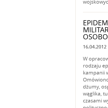
wojskowych
EPIDEM
MILITA
OSOBO
16.04.2012
W opracow
rodzaju ep
kampanii w
Omówiono 
dżumy, osp
wąglika, tu
czasami wy
polityczn