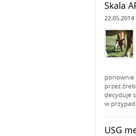
Skala A
22.05.2014
ponownie 
przez źre
decyduje s
w przypadk
USG me