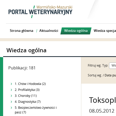
Strona główna
Aktualności
Wiedza ogólna
Wiedza specja
Wiedza ogólna
Filtruj wg.
Typ:
Publikacji: 181
Sortuj wg. /
Data pu
1. Chów i Hodowla (2)
2. Profilaktyka (3)
3. Choroby (11)
Toksop
4. Diagnostyka (7)
5. Bezpieczeństwo żywności i
08.05.2012
pasz (7)