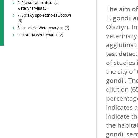
6. Prawo i administracja
The aim of
weterynaryjna (3)
7. Sprawy społeczno-zawodowe
T. gondii 
(6)
Olsztyn. In
8. Inspekcja Weterynaryjna (2)
veterinary
9. Historia weterynarii (12)
agglutina
test detec
of studies
the city of
gondii. Th
dilution (6
percentage
indicates 
indicate th
the habita
gondii ser