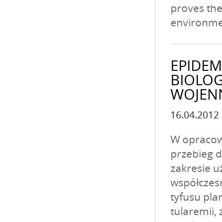
proves the
environme
EPIDEM
BIOLOG
WOJEN
16.04.2012
W opracow
przebieg d
zakresie u
współczes
tyfusu pla
tularemii,