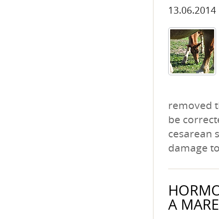
13.06.2014
removed th
be correct
cesarean se
damage to 
HORMON
A MARE