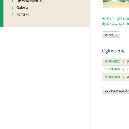
Historia Wydziału
Galeria
Kontakt
Anatomii Zwierz
dydaktycznych, t
więcej
Ogłoszenia
03.04.2023
|
B
10.10.2022
|
K
30.09.2021
|
W
zobacz wszystki