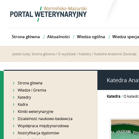
Strona główna
Aktualności
Wiedza ogólna
Wiedza specja
Jesteś tutaj:
Strona główna
/
O wydziale
/
Katedry
/
Katedra Anatomii Zwierząt
Katedra Ana
Strona główna
Władze i Gremia
Katedra
/
O katedr
Katedry
Kadra
Kliniki weterynaryjne
Działalność naukowo-badawcza
Współpraca międzynarodowa
Nostryfikacja dyplomów