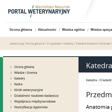
Strona główna
Aktualności
Wiedza ogólna
Wiedza specja
Jesteś tutaj:
Strona główna
/
O wydziale
/
Katedry
/
Katedra Anatomii Zwierząt
Katedra
Strona główna
Władze i Gremia
Katedry
Katedra
/
O katedr
Kadra
Kliniki weterynaryjne
Przedm
Działalność naukowo-badawcza
Współpraca międzynarodowa
Anatomia g
Nostryfikacja dyplomów