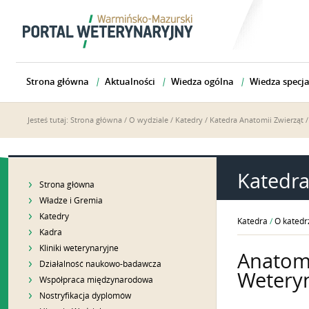
Strona główna
Aktualności
Wiedza ogólna
Wiedza specja
Jesteś tutaj:
Strona główna
/
O wydziale
/
Katedry
/
Katedra Anatomii Zwierząt
Katedra
Strona główna
Władze i Gremia
Katedry
Katedra
/
O katedr
Kadra
Kliniki weterynaryjne
Anatomi
Działalność naukowo-badawcza
Weteryn
Współpraca międzynarodowa
Nostryfikacja dyplomów