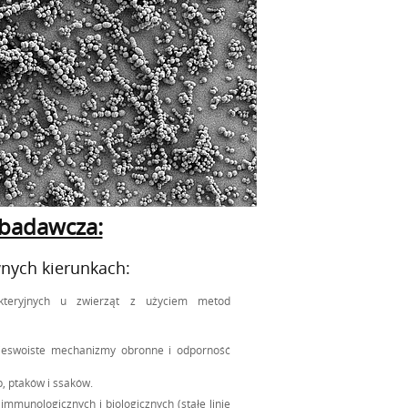
-badawcza:
nych kierunkach:
kteryjnych u zwierząt z użyciem metod
ieswoiste mechanizmy obronne i odporność
b, ptaków i ssaków.
unologicznych i biologicznych (stałe linie