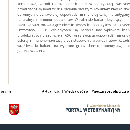
komórkowe, zarodki) oraz techniki PCR w identyfikacji wirusó
prowadzone są nowatorskie badania nad stymulowaniem nieswoist
obronnych oraz swoistej odpowiedzi immunologicznej na antygeny
naturalnych immunomodulatorów. W zakresie badań dotyczących im
vitro
i
in vivo
, pozwalające określić wpływ ksenobiotyków na aktyw
limfocytów T i B. Wykonywane są badania nad wpływem kseno
produkujących przeciwciała (ASC) oraz swoistą odpowiedź immunol
osłoną immunohomeostazy przez stosowanie biopreparatów. Katedr
wrażliwością bakterii na wybrane grupy chemioterapeutyków, z 
gatunków zwierząt.
aryjnej
Aktualności
|
Wiedza ogólna
|
Wiedza specjalistyczna