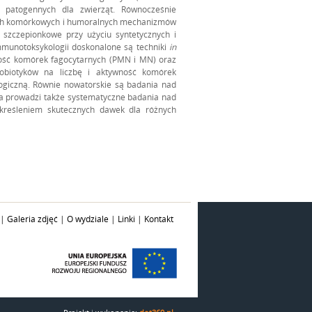
w patogennych dla zwierząt. Równocześnie
ych komórkowych i humoralnych mechanizmów
 szczepionkowe przy użyciu syntetycznych i
munotoksykologii doskonalone są techniki
in
ność komórek fagocytarnych (PMN i MN) oraz
biotyków na liczbę i aktywność komórek
ogiczną. Równie nowatorskie są badania nad
a prowadzi także systematyczne badania nad
określeniem skutecznych dawek dla różnych
|
Galeria zdjęć
|
O wydziale
|
Linki
|
Kontakt