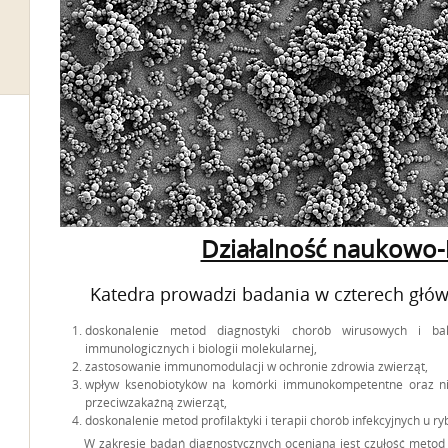
Działalność naukowo
Katedra prowadzi badania w czterech głów
doskonalenie metod diagnostyki chorób wirusowych i ba
immunologicznych i biologii molekularnej,
zastosowanie immunomodulacji w ochronie zdrowia zwierząt,
wpływ ksenobiotyków na komórki immunokompetentne oraz n
przeciwzakaźną zwierząt,
doskonalenie metod profilaktyki i terapii chorób infekcyjnych u ry
W zakresie badań diagnostycznych oceniana jest czułość metod imm