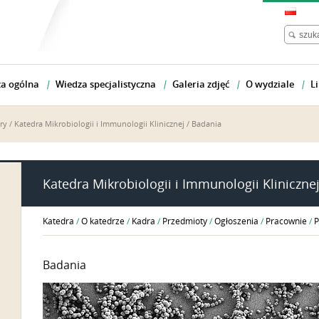
a ogólna
Wiedza specjalistyczna
Galeria zdjęć
O wydziale
Li
ry
/
Katedra Mikrobiologii i Immunologii Klinicznej
/
Badania
Katedra Mikrobiologii i Immunologii Kliniczne
Katedra
/
O katedrze
/
Kadra
/
Przedmioty
/
Ogłoszenia
/
Pracownie
/
P
Badania