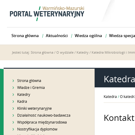
Strona główna
Aktualności
Wiedza ogólna
Wiedza specja
Jesteś tutaj:
Strona główna
/
O wydziale
/
Katedry
/
Katedra Mikrobiologii i Imm
Katedra
Strona główna
Władze i Gremia
Katedry
Katedra
/
O katedr
Kadra
Kliniki weterynaryjne
Kontakt
Działalność naukowo-badawcza
Współpraca międzynarodowa
Nostryfikacja dyplomów